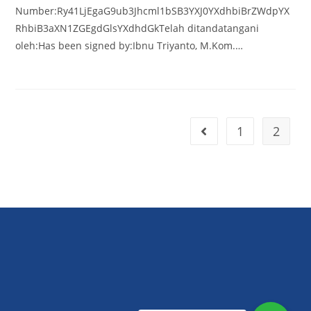
Number:Ry41LjEgaG9ub3Jhcml1bSB3YXJ0YXdhbiBrZWdpYX
RhbiB3aXN1ZGEgdGlsYXdhdGkTelah ditandatangani
oleh:Has been signed by:Ibnu Triyanto, M.Kom.…
1
2