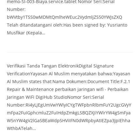
memo-SI-003-Biaya.service.tablet Nomor Seri:Serial
Number:
bWVtby1TSS0wMDMtQmlheWEuc2VydmljZS50YWJsZXQ
Telah ditandatangani oleh:Has been signed by: Yusrianto
Musfikar (Kepala…
Verifikasi Tanda Tangan ElektronikDigital Signature
VerificationYayasan Al Muslim menyatakan bahwa:Yayasan
Al Muslim states that:Nama Dokumen:Document Title:F.2.1
Repair & Maintenance perbaikan jaringan wifi - Perbaikan
Jaringan WiFi DigiHub StudioNomor Seri:Serial
Number:Ri4yLjEgUmVwYWlyICYgTWFpbnRlbmFuY2UgcGVyY
mFpa2FuIGphcmluZ2FuIHdpZmkgLSBQZXJiYWlrYW4gSmFya
W5nYW4gV2lGaSBEaWdpSHViIFN0dWRpbyAtIEZpa3JpIEhha
WthbATelah…