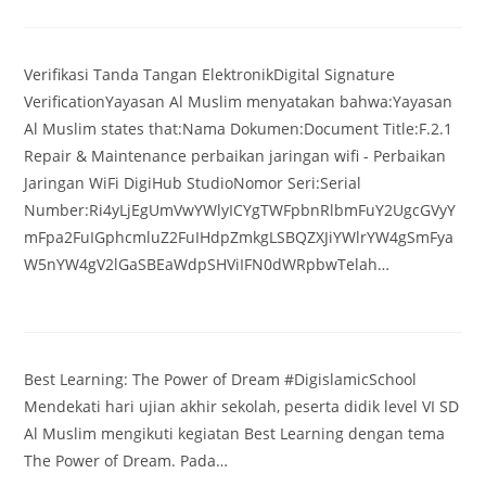
Verifikasi Tanda Tangan ElektronikDigital Signature
VerificationYayasan Al Muslim menyatakan bahwa:Yayasan
Al Muslim states that:Nama Dokumen:Document Title:F.2.1
Repair & Maintenance perbaikan jaringan wifi - Perbaikan
Jaringan WiFi DigiHub StudioNomor Seri:Serial
Number:Ri4yLjEgUmVwYWlyICYgTWFpbnRlbmFuY2UgcGVyY
mFpa2FuIGphcmluZ2FuIHdpZmkgLSBQZXJiYWlrYW4gSmFya
W5nYW4gV2lGaSBEaWdpSHViIFN0dWRpbwTelah…
Best Learning: The Power of Dream #DigislamicSchool
Mendekati hari ujian akhir sekolah, peserta didik level VI SD
Al Muslim mengikuti kegiatan Best Learning dengan tema
The Power of Dream. Pada…