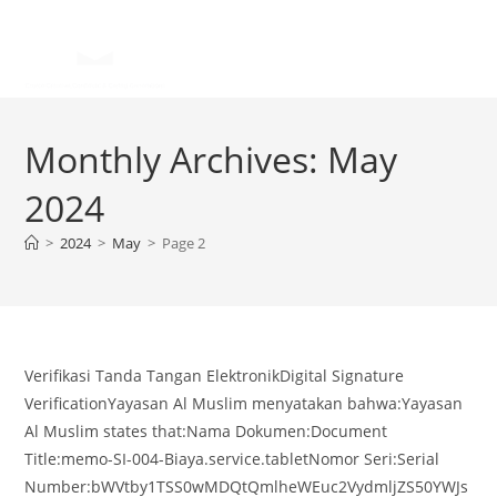
Monthly Archives: May
2024
>
2024
>
May
>
Page 2
Verifikasi Tanda Tangan ElektronikDigital Signature
VerificationYayasan Al Muslim menyatakan bahwa:Yayasan
Al Muslim states that:Nama Dokumen:Document
Title:memo-SI-004-Biaya.service.tabletNomor Seri:Serial
Number:bWVtby1TSS0wMDQtQmlheWEuc2VydmljZS50YWJs