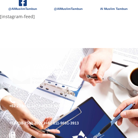
@AlMuslimTambun
@AlMuslimTambun
Al Muslim Tambun
[instagram-feed]
+62 21 8831-167 / +62 21 8832-9822
+62 838-7500-2000 / +62 811-9691-3913