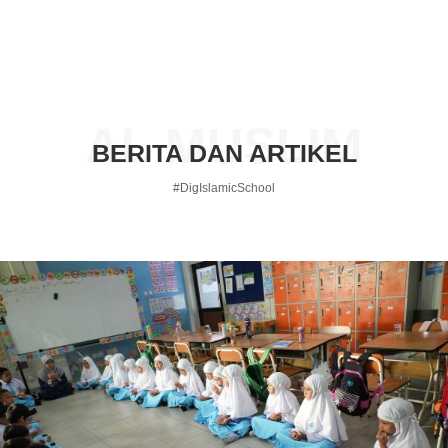
AL MUSLIM
BERITA DAN ARTIKEL
#DigIslamicSchool