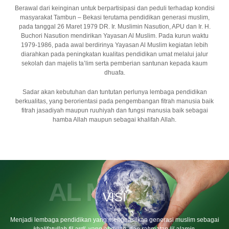
Berawal dari keinginan untuk berpartisipasi dan peduli terhadap kondisi
masyarakat Tambun – Bekasi terutama pendidikan generasi muslim,
pada tanggal 26 Maret 1979 DR. Ir. Muslimin Nasution, APU dan Ir. H.
Buchori Nasution mendirikan Yayasan Al Muslim. Pada kurun waktu
1979-1986, pada awal berdirinya Yayasan Al Muslim kegiatan lebih
diarahkan pada peningkatan kualitas pendidikan umat melalui jalur
sekolah dan majelis ta’lim serta pemberian santunan kepada kaum
dhuafa.
Sadar akan kebutuhan dan tuntutan perlunya lembaga pendidikan
berkualitas, yang berorientasi pada pengembangan fitrah manusia baik
fitrah jasadiyah maupun ruuhiyah dan fungsi manusia baik sebagai
hamba Allah maupun sebagai khalifah Allah.
AL MUSLIM
VISI
Menjadi lembaga pendidikan yang menghasilkan generasi muslim sebagai