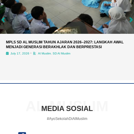
MPLS SD AL MUSLIM TAHUN AJARAN 2026–2027: LANGKAH AWAL
MENJADI GENERASI BERAKHLAK DAN BERPRESTASI
•
July 17, 2026
Al Muslim
,
SD Al Muslim
AL MUSLIM
MEDIA SOSIAL
#AyoSekolahDiAlMuslim