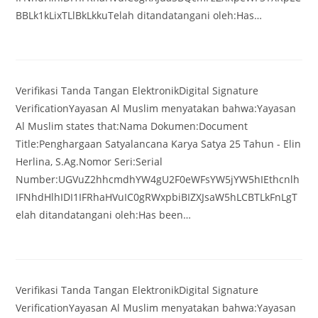
BBLk1kLixTLlBkLkkuTelah ditandatangani oleh:Has…
Verifikasi Tanda Tangan ElektronikDigital Signature
VerificationYayasan Al Muslim menyatakan bahwa:Yayasan
Al Muslim states that:Nama Dokumen:Document
Title:Penghargaan Satyalancana Karya Satya 25 Tahun - Elin
Herlina, S.Ag.Nomor Seri:Serial
Number:UGVuZ2hhcmdhYW4gU2F0eWFsYW5jYW5hIEthcnlh
IFNhdHlhIDI1IFRhaHVuIC0gRWxpbiBIZXJsaW5hLCBTLkFnLgT
elah ditandatangani oleh:Has been…
Verifikasi Tanda Tangan ElektronikDigital Signature
VerificationYayasan Al Muslim menyatakan bahwa:Yayasan