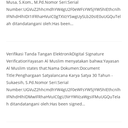
Musa, S.Kom., M.Pd.Nomor Seri:Serial
Number:UGVuZ2hhcmdhYW4gU2F0eWFsYW5jYW5hIEthcnlh
IFNhdHlhIDI1IFRhaHVuIC0gTXVzYSwgUy5Lb20sIE0uUGQuTel
ah ditandatangani oleh:Has been…
Verifikasi Tanda Tangan ElektronikDigital Signature
VerificationYayasan Al Muslim menyatakan bahwa:Yayasan
Al Muslim states that:Nama Dokumen:Document
Title:Penghargaan Satyalancana Karya Satya 30 Tahun -
Sukaesih, S.Pd.Nomor Seri:Serial
Number:UGVuZ2hhcmdhYW4gU2F0eWFsYW5jYW5hIEthcnlh
IFNhdHlhIDMwIFRhaHVuIC0gU3VrYWVzaWgsIFMuUGQuTela
h ditandatangani oleh:Has been signed…