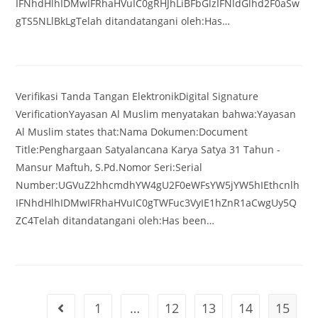
IFNhdHlhIDMwIFRhaHVuIC0gRHJhLiBFbGlzIFNldGlhd2F0aSw
gTS5NLlBkLgTelah ditandatangani oleh:Has…
Verifikasi Tanda Tangan ElektronikDigital Signature
VerificationYayasan Al Muslim menyatakan bahwa:Yayasan
Al Muslim states that:Nama Dokumen:Document
Title:Penghargaan Satyalancana Karya Satya 31 Tahun -
Mansur Maftuh, S.Pd.Nomor Seri:Serial
Number:UGVuZ2hhcmdhYW4gU2F0eWFsYW5jYW5hIEthcnlh
IFNhdHlhIDMwIFRhaHVuIC0gTWFuc3VyIE1hZnR1aCwgUy5Q
ZC4Telah ditandatangani oleh:Has been…
1
…
12
13
14
15