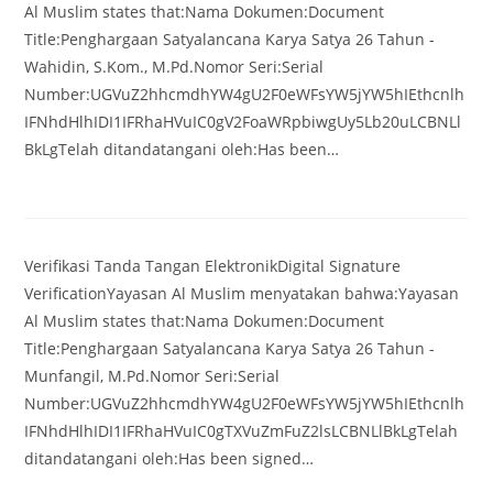
Al Muslim states that:Nama Dokumen:Document
Title:Penghargaan Satyalancana Karya Satya 26 Tahun -
Wahidin, S.Kom., M.Pd.Nomor Seri:Serial
Number:UGVuZ2hhcmdhYW4gU2F0eWFsYW5jYW5hIEthcnlh
IFNhdHlhIDI1IFRhaHVuIC0gV2FoaWRpbiwgUy5Lb20uLCBNLl
BkLgTelah ditandatangani oleh:Has been…
Verifikasi Tanda Tangan ElektronikDigital Signature
VerificationYayasan Al Muslim menyatakan bahwa:Yayasan
Al Muslim states that:Nama Dokumen:Document
Title:Penghargaan Satyalancana Karya Satya 26 Tahun -
Munfangil, M.Pd.Nomor Seri:Serial
Number:UGVuZ2hhcmdhYW4gU2F0eWFsYW5jYW5hIEthcnlh
IFNhdHlhIDI1IFRhaHVuIC0gTXVuZmFuZ2lsLCBNLlBkLgTelah
ditandatangani oleh:Has been signed…