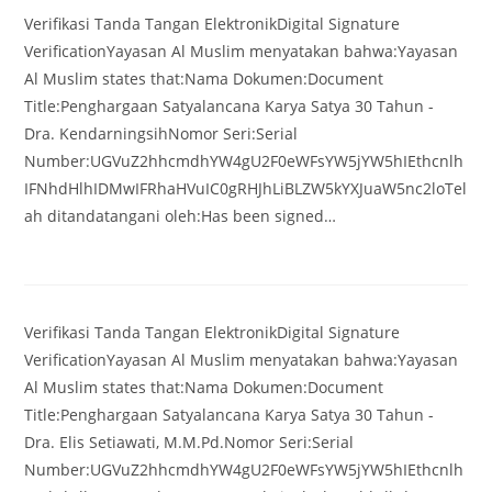
Verifikasi Tanda Tangan ElektronikDigital Signature
VerificationYayasan Al Muslim menyatakan bahwa:Yayasan
Al Muslim states that:Nama Dokumen:Document
Title:Penghargaan Satyalancana Karya Satya 30 Tahun -
Dra. KendarningsihNomor Seri:Serial
Number:UGVuZ2hhcmdhYW4gU2F0eWFsYW5jYW5hIEthcnlh
IFNhdHlhIDMwIFRhaHVuIC0gRHJhLiBLZW5kYXJuaW5nc2loTel
ah ditandatangani oleh:Has been signed…
Verifikasi Tanda Tangan ElektronikDigital Signature
VerificationYayasan Al Muslim menyatakan bahwa:Yayasan
Al Muslim states that:Nama Dokumen:Document
Title:Penghargaan Satyalancana Karya Satya 30 Tahun -
Dra. Elis Setiawati, M.M.Pd.Nomor Seri:Serial
Number:UGVuZ2hhcmdhYW4gU2F0eWFsYW5jYW5hIEthcnlh