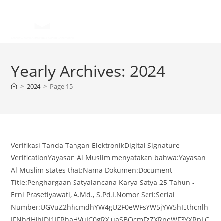
Yearly Archives: 2024
>
2024
>
Page 15
Verifikasi Tanda Tangan ElektronikDigital Signature
VerificationYayasan Al Muslim menyatakan bahwa:Yayasan
Al Muslim states that:Nama Dokumen:Document
Title:Penghargaan Satyalancana Karya Satya 25 Tahun -
Erni Prasetiyawati, A.Md., S.Pd.I.Nomor Seri:Serial
Number:UGVuZ2hhcmdhYW4gU2F0eWFsYW5jYW5hIEthcnlh
IFNhdHlhIDI1IFRhaHVuIC0gRXJuaSBQcmFzZXRpeWF3YXRpLC