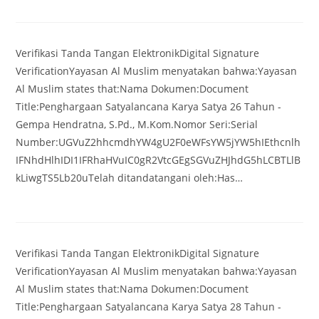
Verifikasi Tanda Tangan ElektronikDigital Signature
VerificationYayasan Al Muslim menyatakan bahwa:Yayasan
Al Muslim states that:Nama Dokumen:Document
Title:Penghargaan Satyalancana Karya Satya 26 Tahun -
Gempa Hendratna, S.Pd., M.Kom.Nomor Seri:Serial
Number:UGVuZ2hhcmdhYW4gU2F0eWFsYW5jYW5hIEthcnlh
IFNhdHlhIDI1IFRhaHVuIC0gR2VtcGEgSGVuZHJhdG5hLCBTLlB
kLiwgTS5Lb20uTelah ditandatangani oleh:Has…
Verifikasi Tanda Tangan ElektronikDigital Signature
VerificationYayasan Al Muslim menyatakan bahwa:Yayasan
Al Muslim states that:Nama Dokumen:Document
Title:Penghargaan Satyalancana Karya Satya 28 Tahun -