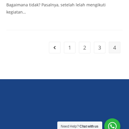
Bagaimana tidak? Pasalnya, setelah lelah mengikuti
kegiatan…
1
2
3
4
Need Help?
Chat with us