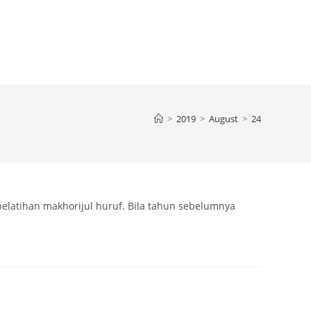
TS
REGISTRATION
>
2019
>
August
>
24
pelatihan makhorijul huruf. Bila tahun sebelumnya