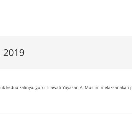
SLIM
UNITS
SDLS
NEWS & ARTICLE
EVEN
, 2019
ntuk kedua kalinya, guru Tilawati Yayasan Al Muslim melaksanakan 