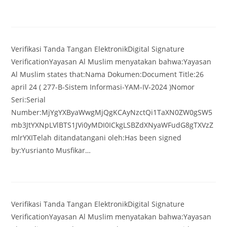
Verifikasi Tanda Tangan ElektronikDigital Signature
VerificationYayasan Al Muslim menyatakan bahwa:Yayasan
Al Muslim states that:Nama Dokumen:Document Title:26
april 24 ( 277-B-Sistem Informasi-YAM-IV-2024 )Nomor
Seri:Serial
Number:MjYgYXByaWwgMjQgKCAyNzctQi1TaXN0ZW0gSW5
mb3JtYXNpLVlBTS1JVi0yMDI0ICkgLSBZdXNyaWFudG8gTXVzZ
mlrYXITelah ditandatangani oleh:Has been signed
by:Yusrianto Musfikar…
Verifikasi Tanda Tangan ElektronikDigital Signature
VerificationYayasan Al Muslim menyatakan bahwa:Yayasan