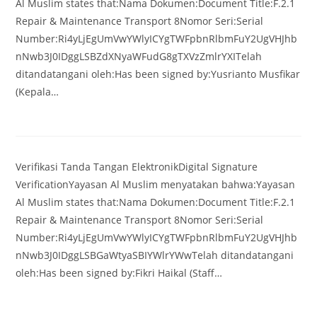
Al Muslim states that:Nama Dokumen:Document Title:F.2.1
Repair & Maintenance Transport 8Nomor Seri:Serial
Number:Ri4yLjEgUmVwYWlyICYgTWFpbnRlbmFuY2UgVHJhb
nNwb3J0IDggLSBZdXNyaWFudG8gTXVzZmlrYXITelah
ditandatangani oleh:Has been signed by:Yusrianto Musfikar
(Kepala…
Verifikasi Tanda Tangan ElektronikDigital Signature
VerificationYayasan Al Muslim menyatakan bahwa:Yayasan
Al Muslim states that:Nama Dokumen:Document Title:F.2.1
Repair & Maintenance Transport 8Nomor Seri:Serial
Number:Ri4yLjEgUmVwYWlyICYgTWFpbnRlbmFuY2UgVHJhb
nNwb3J0IDggLSBGaWtyaSBIYWlrYWwTelah ditandatangani
oleh:Has been signed by:Fikri Haikal (Staff…