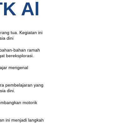
TK Al
ang tua. Kegiatan ini
ia dini
bahan-bahan ramah
at bereksplorasi.
lajar mengenal
ra pembelajaran yang
ia dini.
gembangkan motorik
an ini menjadi langkah