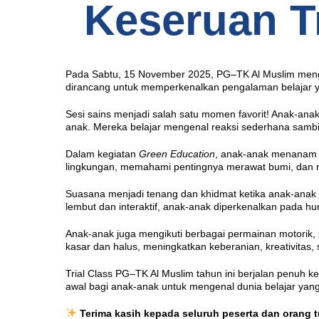
Keseruan Tr
Pada Sabtu, 15 November 2025, PG–TK Al Muslim me
dirancang untuk memperkenalkan pengalaman belajar 
Sesi sains menjadi salah satu momen favorit! Anak-an
anak. Mereka belajar mengenal reaksi sederhana sambil
Dalam kegiatan
Green Education
, anak-anak menanam d
lingkungan, memahami pentingnya merawat bumi, dan m
Suasana menjadi tenang dan khidmat ketika anak-anak 
lembut dan interaktif, anak-anak diperkenalkan pada hu
Anak-anak juga mengikuti berbagai permainan motorik, 
kasar dan halus, meningkatkan keberanian, kreativitas,
Trial Class PG–TK Al Muslim tahun ini berjalan penuh k
awal bagi anak-anak untuk mengenal dunia belajar yan
Terima kasih kepada seluruh peserta dan orang t