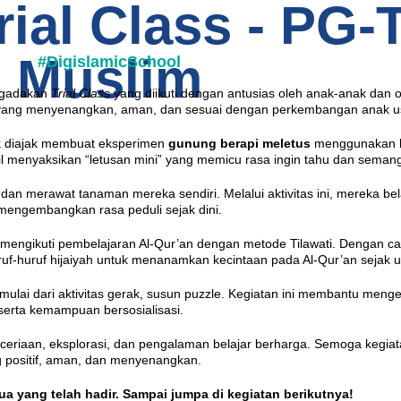
ial Class - PG-
Muslim
#DigislamicSchool
ngadakan
Trial Class
yang diikuti dengan antusias oleh anak-anak dan or
yang menyenangkan, aman, dan sesuai dengan perkembangan anak us
ak diajak membuat eksperimen
gunung berapi meletus
menggunakan 
 menyaksikan “letusan mini” yang memicu rasa ingin tahu dan semang
an merawat tanaman mereka sendiri. Melalui aktivitas ini, mereka be
engembangkan rasa peduli sejak dini.
mengikuti pembelajaran Al-Qur’an dengan metode Tilawati
. Dengan ca
ruf-huruf hijaiyah untuk menanamkan kecintaan pada Al-Qur’an sejak us
mulai dari aktivitas gerak, susun puzzle. Kegiatan ini membantu men
 serta kemampuan bersosialisasi.
eceriaan, eksplorasi, dan pengalaman belajar berharga. Semoga kegiat
g positif, aman, dan menyenangkan.
ua yang telah hadir. Sampai jumpa di kegiatan berikutnya!