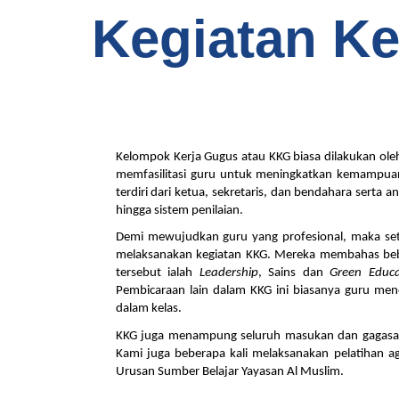
Kegiatan K
Kelompok Kerja Gugus atau KKG biasa dilakukan oleh 
memfasilitasi guru untuk meningkatkan kemampuann
terdiri dari ketua, sekretaris, dan bendahara sert
hingga sistem penilaian.
Demi mewujudkan guru yang profesional, maka seti
melaksanakan kegiatan KKG. Mereka membahas beber
tersebut ialah 
Leadership
, Sains dan 
Green Educa
Pembicaraan lain dalam KKG ini biasanya guru men
dalam kelas.
KKG juga menampung seluruh masukan dan gagasan d
Kami juga beberapa kali melaksanakan pelatihan aga
Urusan Sumber Belajar Yayasan Al Muslim. 