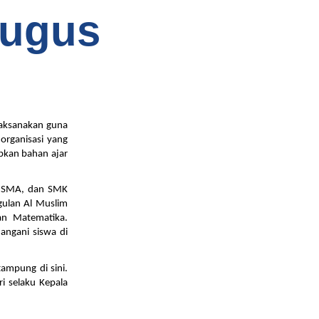
Gugus
laksanakan guna 
rganisasi yang 
pkan bahan ajar 
, SMA, dan SMK 
ulan Al Muslim 
an Matematika. 
ngani siswa di 
mpung di sini. 
i selaku Kepala 