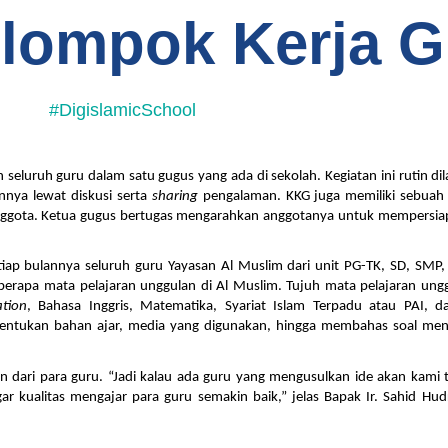
elompok Kerja 
#DigislamicSchool
seluruh guru dalam satu gugus yang ada di sekolah. Kegiatan ini rutin di
ya lewat diskusi serta 
sharing 
pengalaman. KKG juga memiliki sebuah o
a anggota. Ketua gugus bertugas mengarahkan anggotanya untuk mempersia
ap bulannya seluruh guru Yayasan Al Muslim dari unit PG-TK, SD, SMP
apa mata pelajaran unggulan di Al Muslim. Tujuh mata pelajaran ungg
tion
, Bahasa Inggris, Matematika, Syariat Islam Terpadu atau PAI, d
entukan bahan ajar, media yang digunakan, hingga membahas soal mena
ari para guru. “Jadi kalau ada guru yang mengusulkan ide akan kami ta
r kualitas mengajar para guru semakin baik,” jelas Bapak Ir. Sahid Hudr