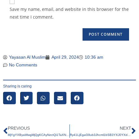
Save my name, email, and website in this browser for the
next time I comment.
Yayasan Al Muslim
April 29, 2024
10:36 am
No Comments
Sharing is caring
PREVIOUS
NEXT
MjYgYXByaWwgMjQgKCAyNzctQi1TaXN0ZW0gSW5mb3JtYXNpLVlBTS1JVi0yMDI0ICkgLSBZdXNyaWFudG8gTXVzZmlrYXI
Ry41LjEgaG9ub3Jhcml1bSB3YXJ0YXdhbiBrZWdpYXRhbiB3aXN1ZGEgdGlsYXdhdGk